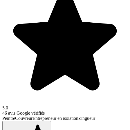
5.0
46
avis Google vérifiés
Peintre
Couvreur
Entrepreneur en isolation
Zingueur