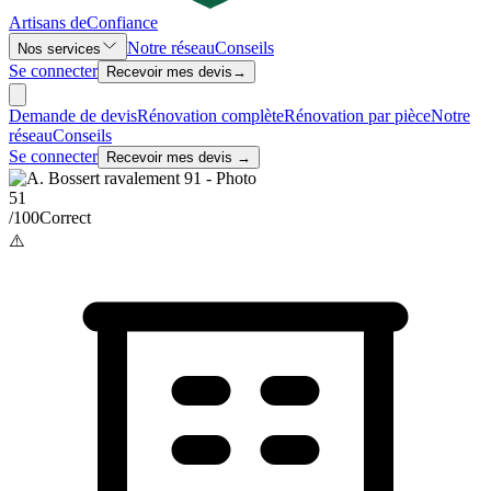
Artisans de
Confiance
Notre réseau
Conseils
Nos services
Se connecter
Recevoir mes devis
→
Demande de devis
Rénovation complète
Rénovation par pièce
Notre
réseau
Conseils
Se connecter
Recevoir mes devis →
51
/100
Correct
⚠️