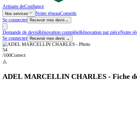
Artisans de
Confiance
Notre réseau
Conseils
Nos services
Se connecter
Recevoir mes devis
→
Demande de devis
Rénovation complète
Rénovation par pièce
Notre ré
Se connecter
Recevoir mes devis →
54
/100
Correct
⚠️
ADEL MARCELLIN CHARLES - Fiche de co