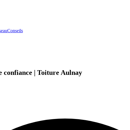
seau
Conseils
nfiance | Toiture Aulnay