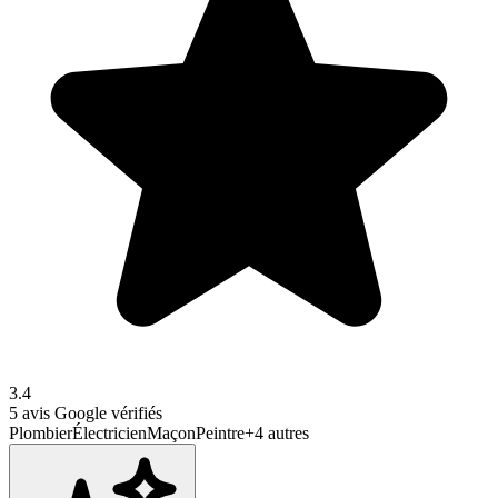
3.4
5
avis Google vérifiés
Plombier
Électricien
Maçon
Peintre
+
4
autres