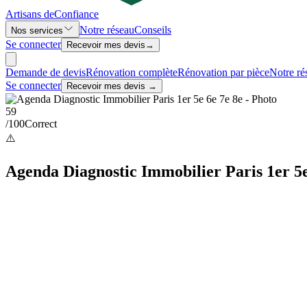
Artisans de
Confiance
Notre réseau
Conseils
Nos services
Se connecter
Recevoir mes devis
→
Demande de devis
Rénovation complète
Rénovation par pièce
Notre ré
Se connecter
Recevoir mes devis →
59
/100
Correct
⚠️
Agenda Diagnostic Immobilier Paris 1er 5e 