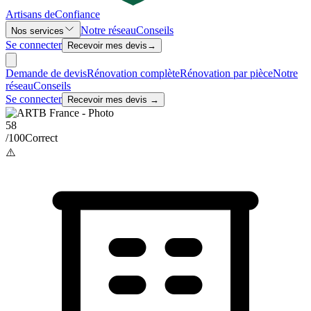
Artisans de
Confiance
Notre réseau
Conseils
Nos services
Se connecter
Recevoir mes devis
→
Demande de devis
Rénovation complète
Rénovation par pièce
Notre
réseau
Conseils
Se connecter
Recevoir mes devis →
58
/100
Correct
⚠️