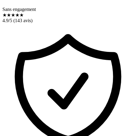
Sans engagement
★
★
★
★
★
4.9
/5 (
143
avis)