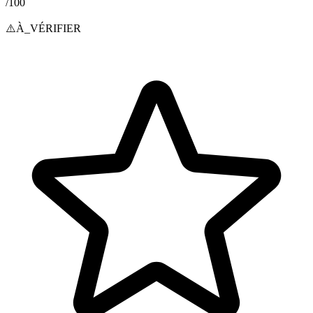
/100
⚠️
À_VÉRIFIER