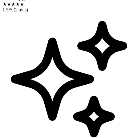
★
★
★
★
★
1.5
/5 (
2
avis)