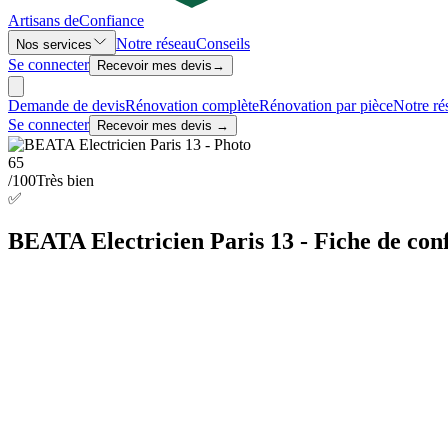
Artisans de
Confiance
Notre réseau
Conseils
Nos services
Se connecter
Recevoir mes devis
→
Demande de devis
Rénovation complète
Rénovation par pièce
Notre ré
Se connecter
Recevoir mes devis →
65
/100
Très bien
✅
BEATA Electricien Paris 13 - Fiche de conf