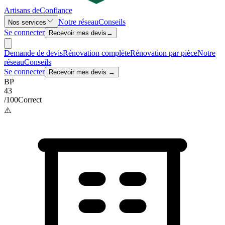
Artisans de
Confiance
Notre réseau
Conseils
Nos services
Se connecter
Recevoir mes devis
→
Demande de devis
Rénovation complète
Rénovation par pièce
Notre
réseau
Conseils
Se connecter
Recevoir mes devis →
BP
43
/100
Correct
⚠️