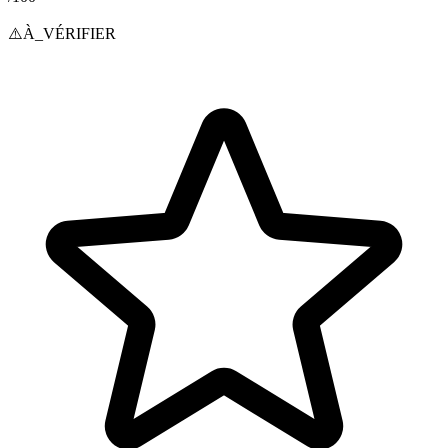
⚠️
À_VÉRIFIER