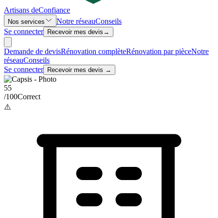
Artisans de
Confiance
Notre réseau
Conseils
Nos services
Se connecter
Recevoir mes devis
→
Demande de devis
Rénovation complète
Rénovation par pièce
Notre
réseau
Conseils
Se connecter
Recevoir mes devis →
55
/100
Correct
⚠️