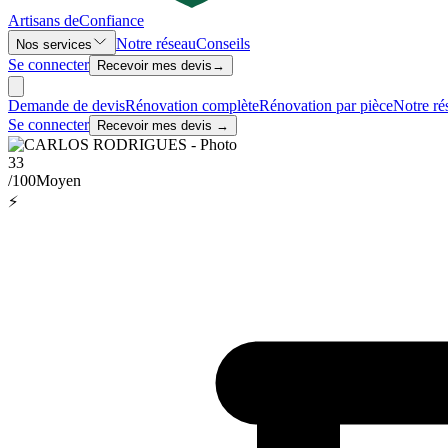
Artisans de
Confiance
Notre réseau
Conseils
Nos services
Se connecter
Recevoir mes devis
→
Demande de devis
Rénovation complète
Rénovation par pièce
Notre ré
Se connecter
Recevoir mes devis →
33
/100
Moyen
⚡