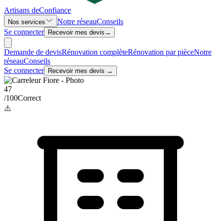
Artisans de
Confiance
Notre réseau
Conseils
Nos services
Se connecter
Recevoir mes devis
→
Demande de devis
Rénovation complète
Rénovation par pièce
Notre
réseau
Conseils
Se connecter
Recevoir mes devis →
47
/100
Correct
⚠️