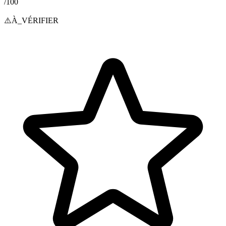
/100
⚠️
À_VÉRIFIER