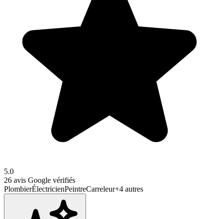
5.0
26
avis Google vérifiés
Plombier
Électricien
Peintre
Carreleur
+
4
autres