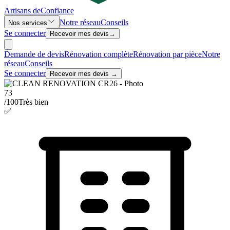
Artisans de
Confiance
Notre réseau
Conseils
Nos services
Se connecter
Recevoir mes devis
→
Demande de devis
Rénovation complète
Rénovation par pièce
Notre
réseau
Conseils
Se connecter
Recevoir mes devis →
73
/100
Très bien
✅