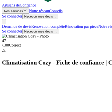
Artisans de
Confiance
Notre réseau
Conseils
Nos services
Se connecter
Recevoir mes devis
→
Demande de devis
Rénovation complète
Rénovation par pièce
Notre ré
Se connecter
Recevoir mes devis →
47
/100
Correct
⚠️
Climatisation Cozy - Fiche de confiance | C