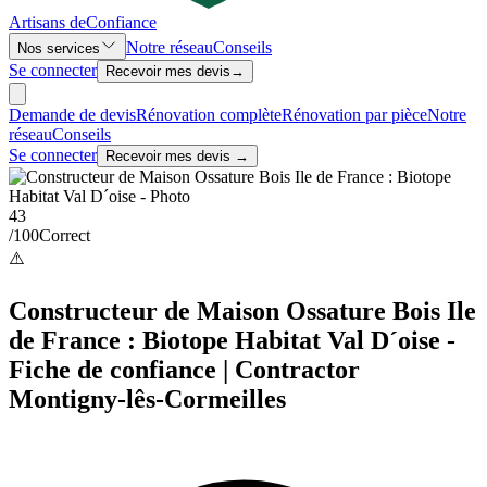
Artisans de
Confiance
Notre réseau
Conseils
Nos services
Se connecter
Recevoir mes devis
→
Demande de devis
Rénovation complète
Rénovation par pièce
Notre
réseau
Conseils
Se connecter
Recevoir mes devis →
43
/100
Correct
⚠️
Constructeur de Maison Ossature Bois Ile
de France : Biotope Habitat Val D´oise -
Fiche de confiance | Contractor
Montigny-lês-Cormeilles