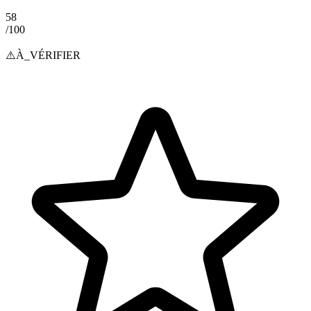
58
/100
⚠️
À_VÉRIFIER