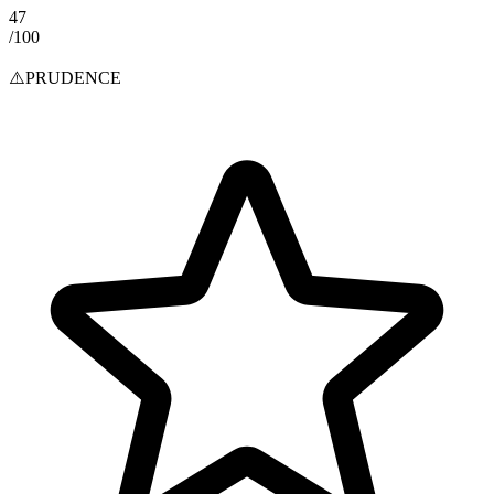
47
/100
⚠️
PRUDENCE