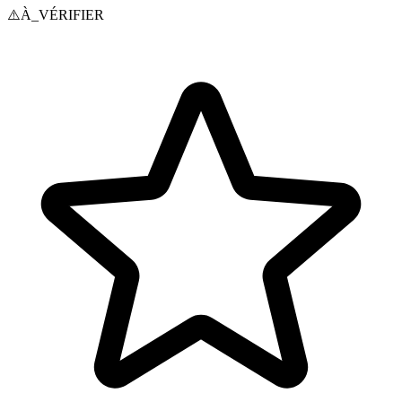
⚠️
À_VÉRIFIER