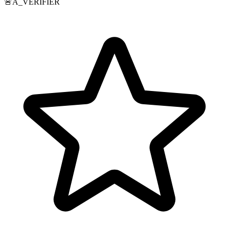
🚨
À_VÉRIFIER