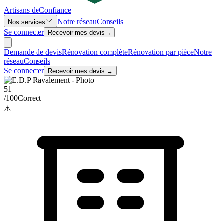
Artisans de
Confiance
Notre réseau
Conseils
Nos services
Se connecter
Recevoir mes devis
→
Demande de devis
Rénovation complète
Rénovation par pièce
Notre
réseau
Conseils
Se connecter
Recevoir mes devis →
51
/100
Correct
⚠️