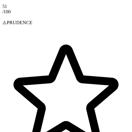
51
/100
⚠️
PRUDENCE