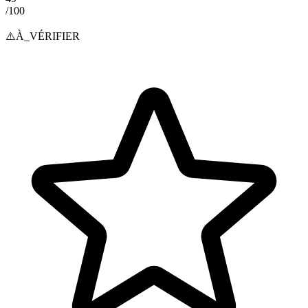
/100
⚠️
À_VÉRIFIER