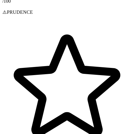
/100
⚠️
PRUDENCE