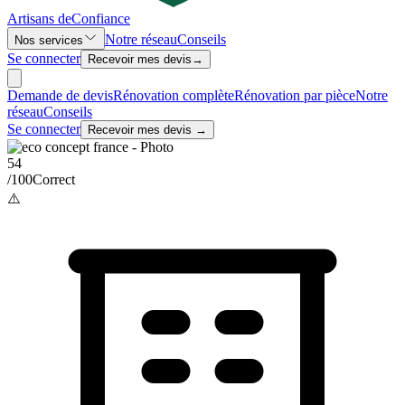
Artisans de
Confiance
Notre réseau
Conseils
Nos services
Se connecter
Recevoir mes devis
→
Demande de devis
Rénovation complète
Rénovation par pièce
Notre
réseau
Conseils
Se connecter
Recevoir mes devis →
54
/100
Correct
⚠️