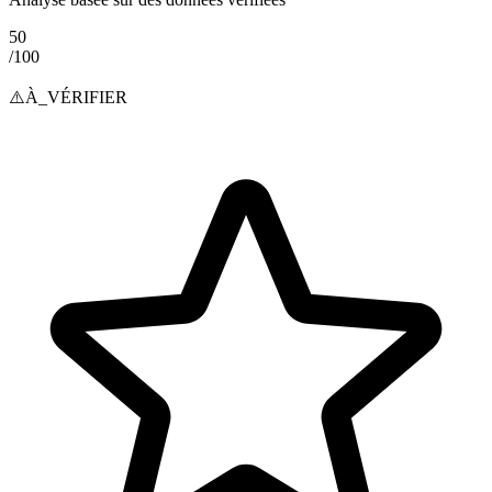
50
/100
⚠️
À_VÉRIFIER