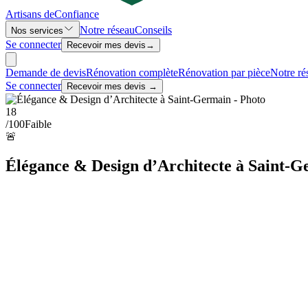
Artisans de
Confiance
Notre réseau
Conseils
Nos services
Se connecter
Recevoir mes devis
→
Demande de devis
Rénovation complète
Rénovation par pièce
Notre ré
Se connecter
Recevoir mes devis →
18
/100
Faible
🚨
Élégance & Design d’Architecte à Saint-Ge