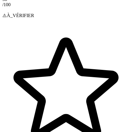
/100
⚠️
À_VÉRIFIER