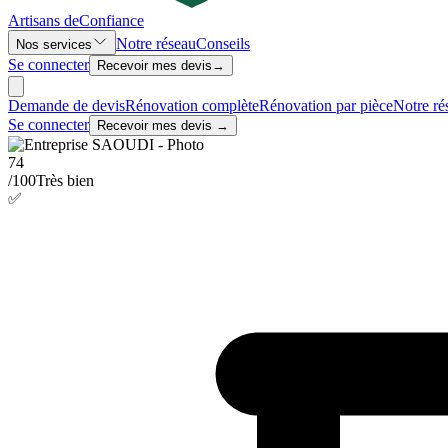
Artisans de
Confiance
Notre réseau
Conseils
Nos services
Se connecter
Recevoir mes devis
→
Demande de devis
Rénovation complète
Rénovation par pièce
Notre ré
Se connecter
Recevoir mes devis →
74
/100
Très bien
✅