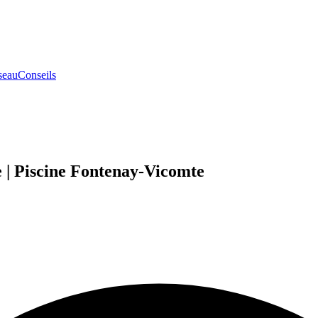
seau
Conseils
e | Piscine Fontenay-Vicomte