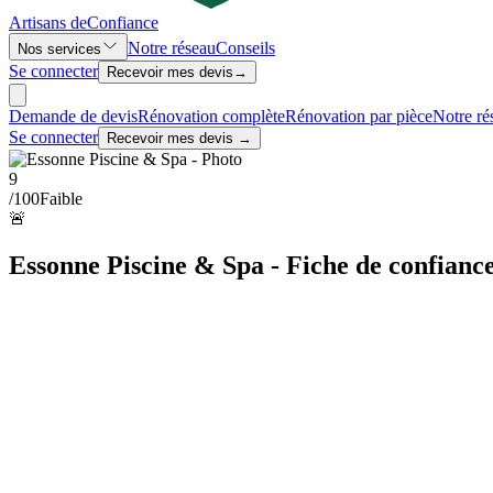
Artisans de
Confiance
Notre réseau
Conseils
Nos services
Se connecter
Recevoir mes devis
→
Demande de devis
Rénovation complète
Rénovation par pièce
Notre ré
Se connecter
Recevoir mes devis →
9
/100
Faible
🚨
Essonne Piscine & Spa - Fiche de confianc