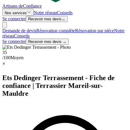
Artisans de
Confiance
Notre réseau
Conseils
Nos services
Se connecter
Recevoir mes devis
→
Demande de devis
Rénovation complète
Rénovation par pièce
Notre
réseau
Conseils
Se connecter
Recevoir mes devis →
35
/100
Moyen
⚡
Ets Dedinger Terrassement - Fiche de
confiance | Terrassier Mareil-sur-
Mauldre