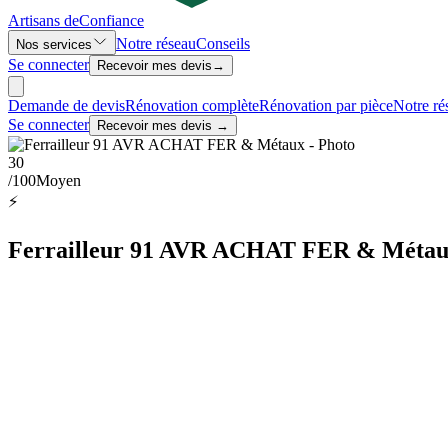
Artisans de
Confiance
Notre réseau
Conseils
Nos services
Se connecter
Recevoir mes devis
→
Demande de devis
Rénovation complète
Rénovation par pièce
Notre ré
Se connecter
Recevoir mes devis →
30
/100
Moyen
⚡
Ferrailleur 91 AVR ACHAT FER & Métaux -