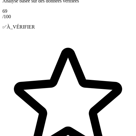
Analyse basée sur des données vérifiées
69
/100
✅
À_VÉRIFIER