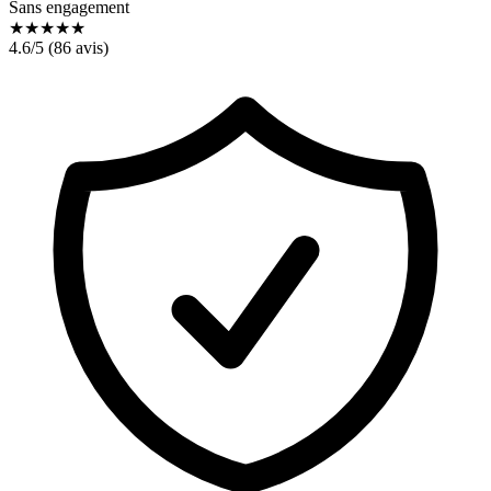
Sans engagement
★
★
★
★
★
4.6
/5 (
86
avis)