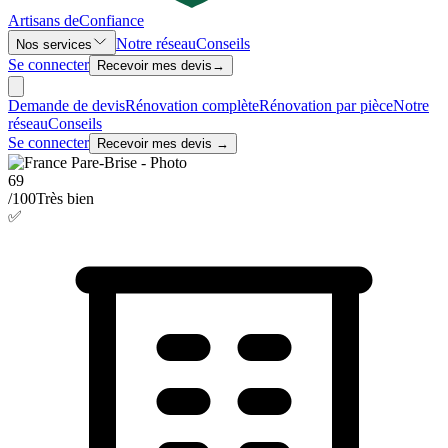
Artisans de
Confiance
Notre réseau
Conseils
Nos services
Se connecter
Recevoir mes devis
→
Demande de devis
Rénovation complète
Rénovation par pièce
Notre
réseau
Conseils
Se connecter
Recevoir mes devis →
69
/100
Très bien
✅