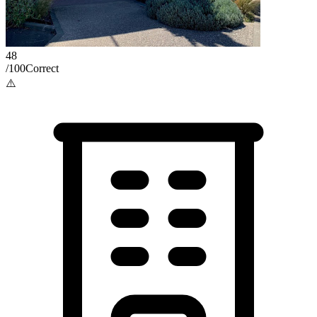
48
/100
Correct
⚠️