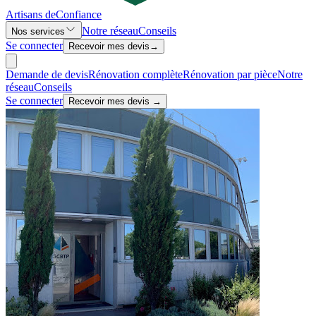
Artisans de
Confiance
Notre réseau
Conseils
Nos services
Se connecter
Recevoir mes devis
→
Demande de devis
Rénovation complète
Rénovation par pièce
Notre
réseau
Conseils
Se connecter
Recevoir mes devis →