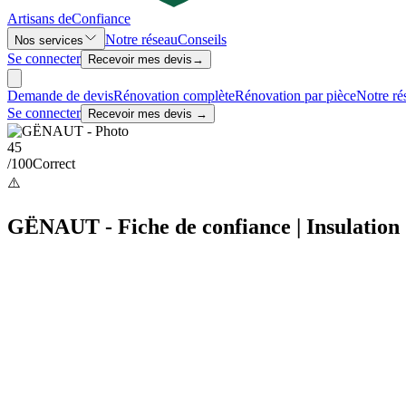
Artisans de
Confiance
Notre réseau
Conseils
Nos services
Se connecter
Recevoir mes devis
→
Demande de devis
Rénovation complète
Rénovation par pièce
Notre ré
Se connecter
Recevoir mes devis →
45
/100
Correct
⚠️
GËNAUT - Fiche de confiance | Insulation