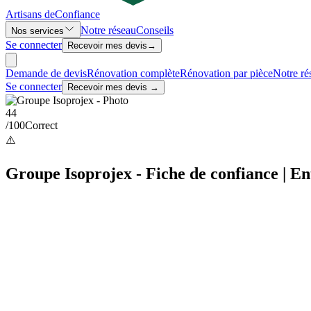
Artisans de
Confiance
Notre réseau
Conseils
Nos services
Se connecter
Recevoir mes devis
→
Demande de devis
Rénovation complète
Rénovation par pièce
Notre ré
Se connecter
Recevoir mes devis →
44
/100
Correct
⚠️
Groupe Isoprojex - Fiche de confiance | En