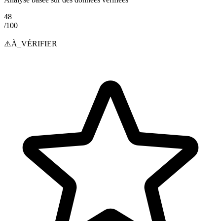
48
/100
⚠️
À_VÉRIFIER