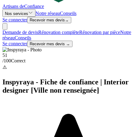
Artisans de
Confiance
Notre réseau
Conseils
Nos services
Se connecter
Recevoir mes devis
→
Demande de devis
Rénovation complète
Rénovation par pièce
Notre
réseau
Conseils
Se connecter
Recevoir mes devis →
51
/100
Correct
⚠️
Inspyraya - Fiche de confiance | Interior
designer [Ville non renseignée]