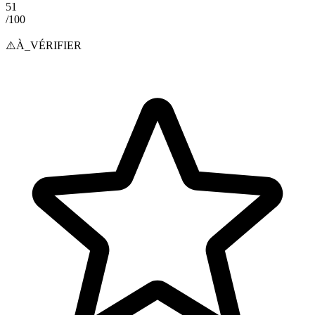
51
/100
⚠️
À_VÉRIFIER