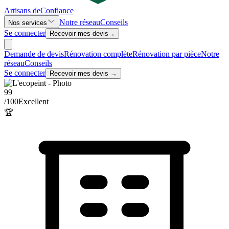
Artisans de
Confiance
Notre réseau
Conseils
Nos services
Se connecter
Recevoir mes devis
→
Demande de devis
Rénovation complète
Rénovation par pièce
Notre
réseau
Conseils
Se connecter
Recevoir mes devis →
99
/100
Excellent
🏆