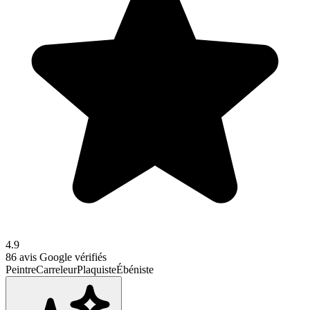
4.9
86
avis Google vérifiés
Peintre
Carreleur
Plaquiste
Ébéniste