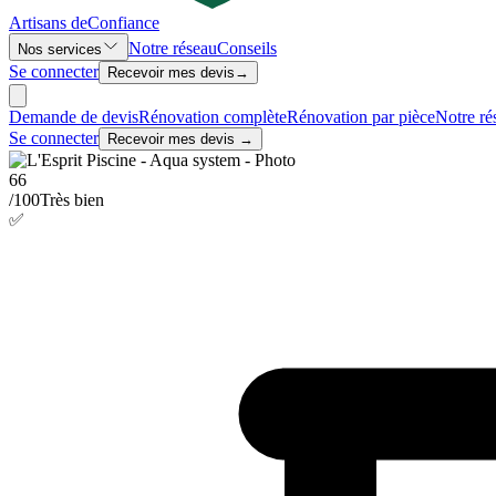
Artisans de
Confiance
Notre réseau
Conseils
Nos services
Se connecter
Recevoir mes devis
→
Demande de devis
Rénovation complète
Rénovation par pièce
Notre ré
Se connecter
Recevoir mes devis →
66
/100
Très bien
✅