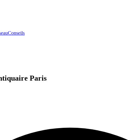
seau
Conseils
ntiquaire Paris