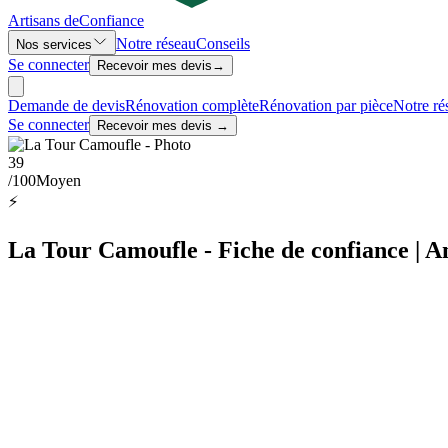
Artisans de
Confiance
Notre réseau
Conseils
Nos services
Se connecter
Recevoir mes devis
→
Demande de devis
Rénovation complète
Rénovation par pièce
Notre ré
Se connecter
Recevoir mes devis →
39
/100
Moyen
⚡
La Tour Camoufle - Fiche de confiance | A