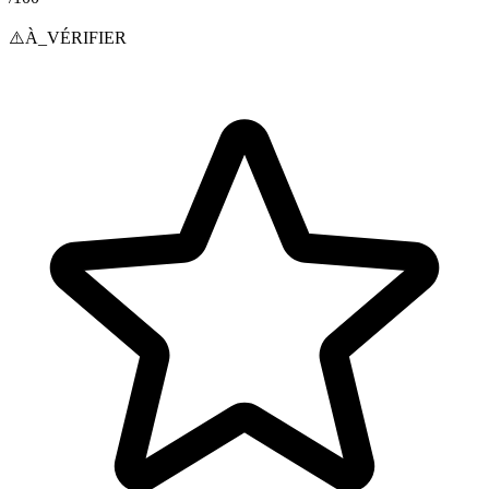
⚠️
À_VÉRIFIER