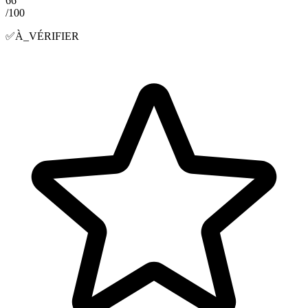
66
/100
✅
À_VÉRIFIER