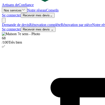
Artisans de
Confiance
Notre réseau
Conseils
Nos services
Se connecter
Recevoir mes devis
→
Demande de devis
Rénovation complète
Rénovation par pièce
Notre ré
Se connecter
Recevoir mes devis →
68
/100
Très bien
✅