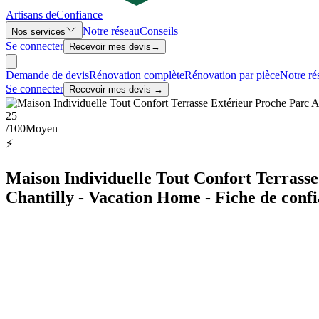
Artisans de
Confiance
Notre réseau
Conseils
Nos services
Se connecter
Recevoir mes devis
→
Demande de devis
Rénovation complète
Rénovation par pièce
Notre ré
Se connecter
Recevoir mes devis →
25
/100
Moyen
⚡
Maison Individuelle Tout Confort Terrasse
Chantilly - Vacation Home - Fiche de conf