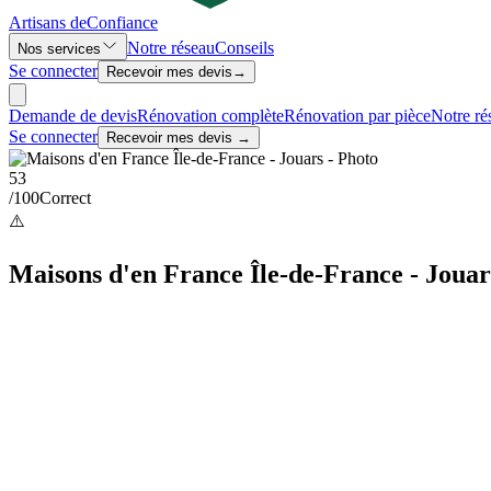
Artisans de
Confiance
Notre réseau
Conseils
Nos services
Se connecter
Recevoir mes devis
→
Demande de devis
Rénovation complète
Rénovation par pièce
Notre ré
Se connecter
Recevoir mes devis →
53
/100
Correct
⚠️
Maisons d'en France Île-de-France - Jouar