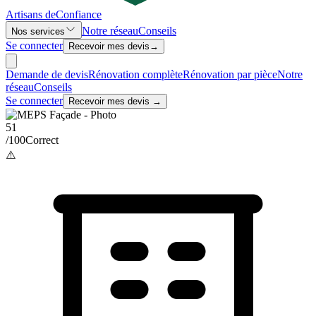
Artisans de
Confiance
Notre réseau
Conseils
Nos services
Se connecter
Recevoir mes devis
→
Demande de devis
Rénovation complète
Rénovation par pièce
Notre
réseau
Conseils
Se connecter
Recevoir mes devis →
51
/100
Correct
⚠️