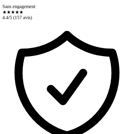
Sans engagement
★
★
★
★
★
4.4
/5 (
157
avis)