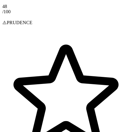
48
/100
⚠️
PRUDENCE