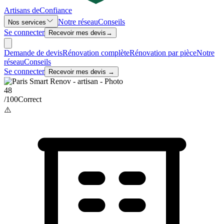
Artisans de
Confiance
Notre réseau
Conseils
Nos services
Se connecter
Recevoir mes devis
→
Demande de devis
Rénovation complète
Rénovation par pièce
Notre
réseau
Conseils
Se connecter
Recevoir mes devis →
48
/100
Correct
⚠️