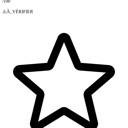
/100
⚠️
À_VÉRIFIER