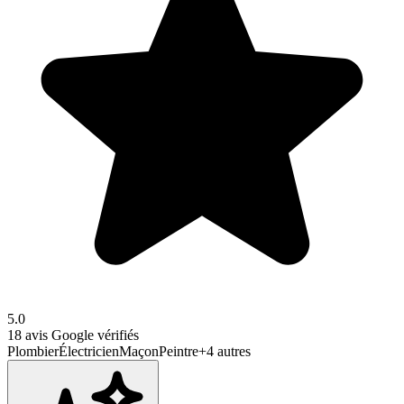
5.0
18
avis Google vérifiés
Plombier
Électricien
Maçon
Peintre
+
4
autres