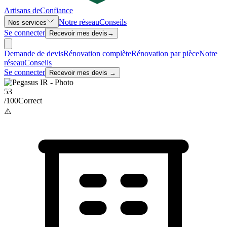
Artisans de
Confiance
Notre réseau
Conseils
Nos services
Se connecter
Recevoir mes devis
→
Demande de devis
Rénovation complète
Rénovation par pièce
Notre
réseau
Conseils
Se connecter
Recevoir mes devis →
53
/100
Correct
⚠️