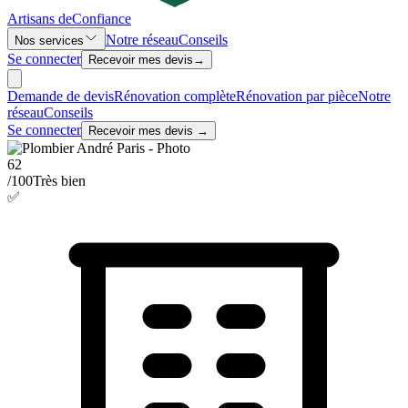
Artisans de
Confiance
Notre réseau
Conseils
Nos services
Se connecter
Recevoir mes devis
→
Demande de devis
Rénovation complète
Rénovation par pièce
Notre
réseau
Conseils
Se connecter
Recevoir mes devis →
62
/100
Très bien
✅