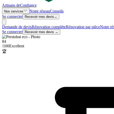
Artisans de
Confiance
Notre réseau
Conseils
Nos services
Se connecter
Recevoir mes devis
→
Demande de devis
Rénovation complète
Rénovation par pièce
Notre ré
Se connecter
Recevoir mes devis →
84
/100
Excellent
🏆